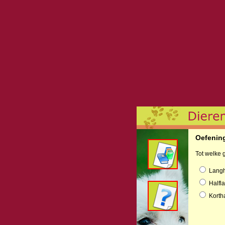
Oefenin
Tot welke 
Langh
Halfla
Kortha