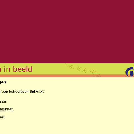
gen
groep behoort een
Sphynx
?
aar.
ng haar.
ar.