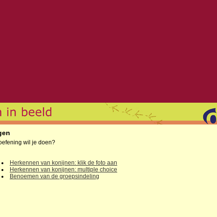
gen
oefening wil je doen?
Herkennen van konijnen: klik de foto aan
Herkennen van konijnen: multiple choice
Benoemen van de groepsindeling