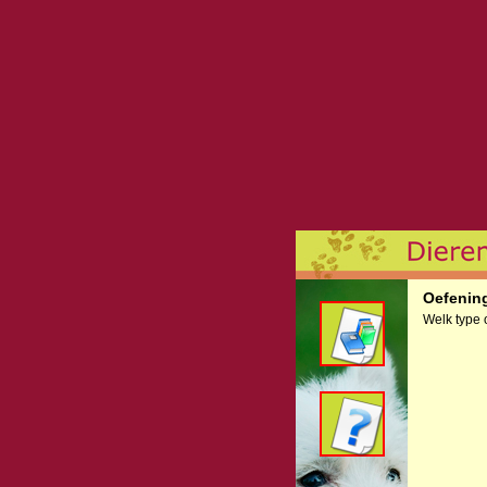
Oefenin
Welk type 