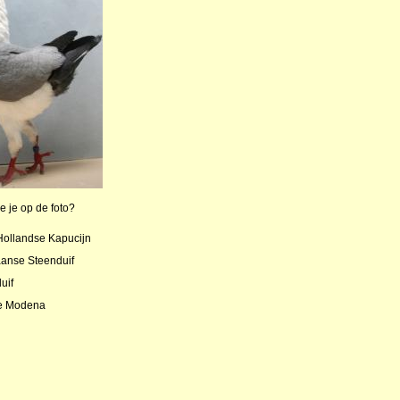
e je op de foto?
ollandse Kapucijn
anse Steenduif
uif
e Modena