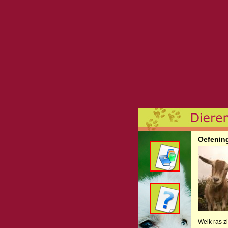
Oefenin
Welk ras zi