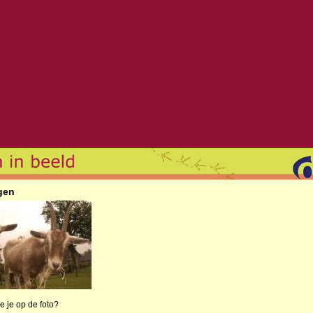
gen
e je op de foto?