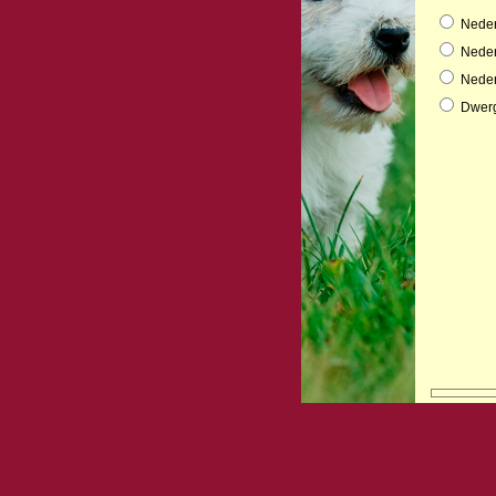
Neder
Neder
Neder
Dwerg