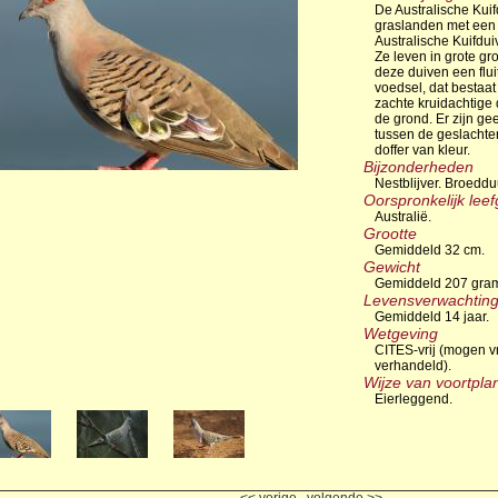
De Australische Kuif
graslanden met een 
Australische Kuifdu
Ze leven in grote gr
deze duiven een flu
voedsel, dat bestaat
zachte kruidachtige 
de grond. Er zijn ge
tussen de geslachten
doffer van kleur.
Bijzonderheden
Nestblijver. Broedd
Oorspronkelijk lee
Australië.
Grootte
Gemiddeld 32 cm.
Gewicht
Gemiddeld 207 gra
Levensverwachtin
Gemiddeld 14 jaar.
Wetgeving
CITES-vrij (mogen v
verhandeld).
Wijze van voortpla
Eierleggend.