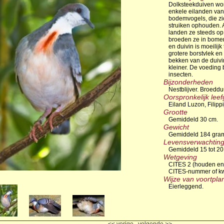
Dolksteekduiven wo
enkele eilanden van 
bodemvogels, die zic
struiken ophouden. 
landen ze steeds op
broeden ze in bomen.
en duivin is moeilijk
grotere borstvlek e
bekken van de duivin 
kleiner. De voeding 
insecten.
Bijzonderheden
Nestblijver. Broedd
Oorspronkelijk lee
Eiland Luzon, Filippi
Grootte
Gemiddeld 30 cm.
Gewicht
Gemiddeld 184 gra
Levensverwachtin
Gemiddeld 15 tot 20 
Wetgeving
CITES 2 (houden en
CITES-nummer of kw
Wijze van voortpla
Eierleggend.