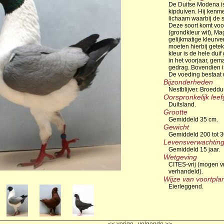
De Duitse Modena is
kipduiven. Hij kenm
lichaam waarbij de 
Deze soort komt voor
(grondkleur wit), M
gelijkmatige kleurve
moeten hierbij geteke
kleur is de hele duif
in het voorjaar, gem
gedrag. Bovendien is 
De voeding bestaat u
Bijzonderheden
Nestblijver. Broeddu
Oorspronkelijk lee
Duitsland.
Grootte
Gemiddeld 35 cm.
Gewicht
Gemiddeld 200 tot 
Levensverwachtin
Gemiddeld 15 jaar.
Wetgeving
CITES-vrij (mogen v
verhandeld).
Wijze van voortpla
Eierleggend.