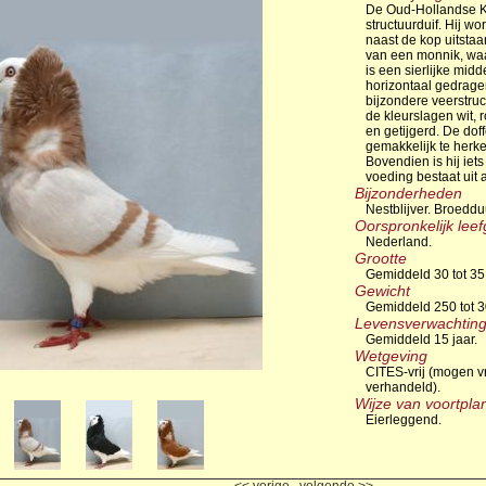
De Oud-Hollandse Ka
structuurduif. Hij w
naast de kop uitstaa
van een monnik, waa
is een sierlijke midd
horizontaal gedrage
bijzondere veerstruc
de kleurslagen wit, 
en getijgerd. De doffe
gemakkelijk te herk
Bovendien is hij iets
voeding bestaat uit 
Bijzonderheden
Nestblijver. Broeddu
Oorspronkelijk lee
Nederland.
Grootte
Gemiddeld 30 tot 35
Gewicht
Gemiddeld 250 tot 
Levensverwachtin
Gemiddeld 15 jaar.
Wetgeving
CITES-vrij (mogen v
verhandeld).
Wijze van voortpla
Eierleggend.