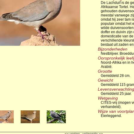
De Lachduif is de 
Afrikaanse Tortel. H
gehouden duivensoo
meestal vanwege zi
omdat hij zeer tam is
populair omdat het 
wilde duivensoorten.
doffer en duivin zijn 
domesticatie van de 
verschillende kleur
bestaat uit zaden e
Bijzonderheden
Nestblijver. Broedd
Oorspronkelijk lee
Noord-Afrika en in 
Arabië.
Grootte
Gemiddeld 28 cm.
Gewicht
Gemiddeld 115 gram
Levensverwachtin
Gemiddeld 25 jaar.
Wetgeving
CITES-vrij (mogen v
verhandeld).
Wijze van voortpla
Eierleggend.