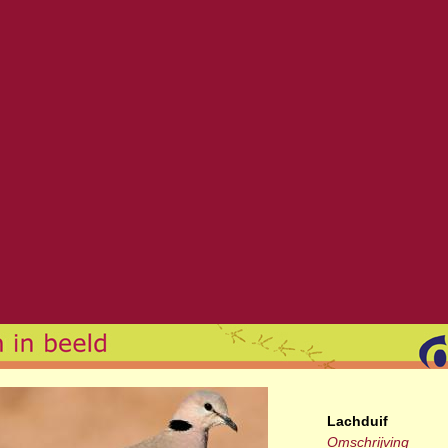
Lachduif
Omschrijving