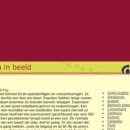
jving
Anglo Arabier
rd behoort tot de paardachtigen en onevenhoevigen. Ze
Appaloosa
slechts een teen per been. Paarden hebben lange manen
Arabier
staart waarmee ze insecten kunnen verjagen. Daarnaast
Belgisch trek
ze een goed ontwikkeld gehoor en reukvermogen. Een
Connemara
s een vluchtdier en een kuddedier. Een paard ziet niet zo
Dartmoor
 maar heeft wel een panoramisch gezichtsveld van ruim 350
Exmoor
 Een gecastreerde hengst noem je een ruin. De normale
Falabella
van een paard zijn stap, draf en galop. Er zijn rassen die
Fjord
a gang hebben, zoals de telgang en de tilt. Bij de pony's
Fries