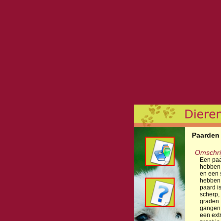
Paarden
Omschri
Een paa
hebben 
en een 
hebben 
paard i
scherp,
graden.
gangen 
een extr