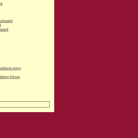
rd
urpaard
d
paard
hetland-pony
lking Horse