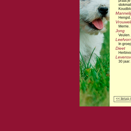
praat je
stokmat
Koudbl
Manneli
Hengst.
Vrouweli
Merrie.
Jong
Veulen.
Leefvor
In groe
Dieet
Herbivo
Levensv
30 jaar.
<< terug 