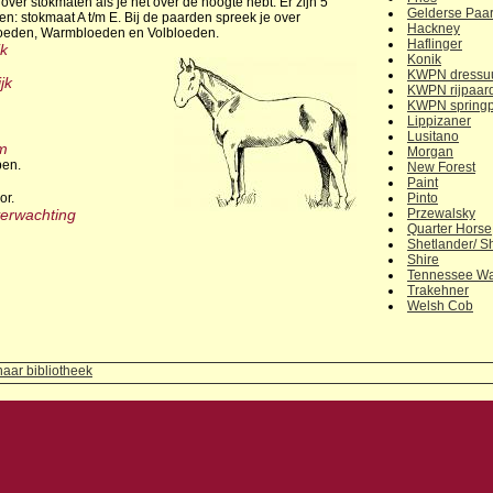
 over stokmaten als je het over de hoogte hebt. Er zijn 5
Gelderse Paa
en: stokmaat A t/m E. Bij de paarden spreek je over
Hackney
oeden, Warmbloeden en Volbloeden.
Haflinger
jk
Konik
KWPN dressu
jk
KWPN rijpaar
KWPN spring
Lippizaner
Lusitano
m
Morgan
pen.
New Forest
Paint
or.
Pinto
erwachting
Przewalsky
Quarter Horse
Shetlander/ S
Shire
Tennessee Wa
Trakehner
Welsh Cob
naar bibliotheek