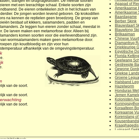
adden, slangen en brughagedissen. De meeste soorten
Agapad of Re
eieren met een leerachtige schaal. Enkele soorten zijn
Amerikaanse 
endbarend. De eieren ontwikkelen zich in het lichaam van
Amerikaanse S
derdier. De jongen worden levend geboren. Op krokodillen
Baardagame
ons na kennen de reptielen geen broedzorg. De groep van
Berber Skink
bieiën bestaat uit kikkers, salamanders, padden en
Blauwstaart S
amanders. Ze leggen hun eieren zonder schaal, meestal in
Blauwtong Sk
er. De larven maken een metamorfose door. Alleen bij
Brilkaaiman
amanders komen soorten voor die eierlevendbarend zijn.
Chinese Vuur
 van wormsalamanders maken geen metamorfose door.
Diamantrug Ra
roepen zijn koudbloedig en zijn voor hun
Driekleurige G
stemperatuur afhankelijk van de omgevingstemperatuur.
Egyptische Do
jk
Florida Kettin
e.
Geelwang Sch
jk
Gestreepte Bas
e.
Gewone Gorde
Griekse Lands
Groene Legu
m
Halsband Le
ijk van de soort.
Hazelworm
Honduras Mel
ijk van de soort.
Jemen Kamel
erwachting
Kolonisten A
Koningspytho
ijk van de soort.
Koraalteen B
Koreaanse Vu
Korenslang of
Kousenbands
Kraaghagedis
Luipaard Gek
Madagaskar 
Masker Legu