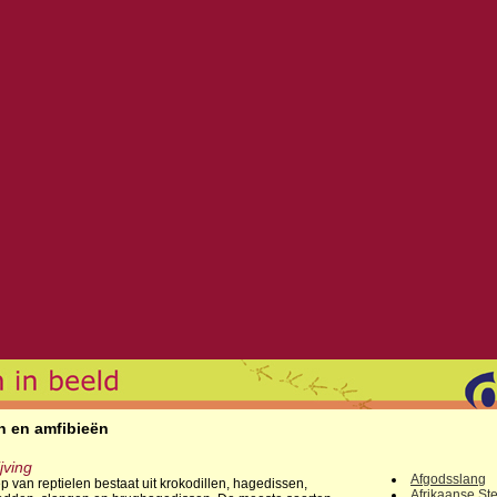
n en amfibieën
jving
Afgodsslang
p van reptielen bestaat uit krokodillen, hagedissen,
Afrikaanse S